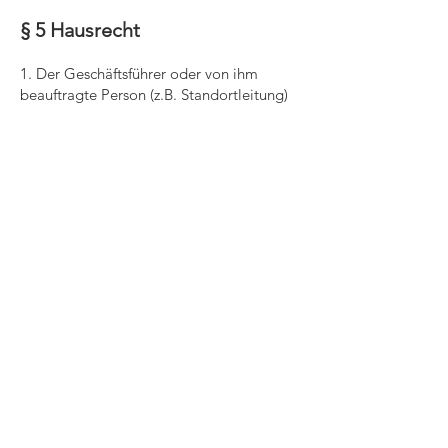
§ 5 Hausrecht
1. Der Geschäftsführer oder von ihm
beauftragte Person (z.B. Standortleitung)
üben das Hausrecht aus. In Abwesenheit
der Standortleitung wird eine Vertretung
bestimmt.
§ 6 Zuwiderhandlungen
1. Probanden und Begleitpersonen
können bei wiederholten und groben
Verstößen gegen die Hausordnung der
Praxis verwiesen werden. Auch gegen
Begleitpersonen kann ein Hausverbot
ausgesprochen werden.
2. Bei Missachtung des Hausrechtes und
der Aufforderung zum Verlassen der
Praxis, wird die Polizei verständigt.