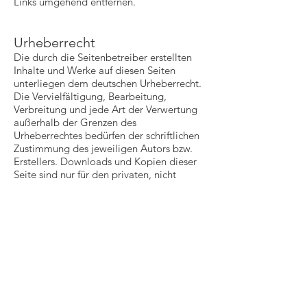
Links umgehend entfernen.
Urheberrecht
Die durch die Seitenbetreiber erstellten
Inhalte und Werke auf diesen Seiten
unterliegen dem deutschen Urheberrecht.
Die Vervielfältigung, Bearbeitung,
Verbreitung und jede Art der Verwertung
außerhalb der Grenzen des
Urheberrechtes bedürfen der schriftlichen
Zustimmung des jeweiligen Autors bzw.
Erstellers. Downloads und Kopien dieser
Seite sind nur für den privaten, nicht
kommerziellen Gebrauch gestattet.
Soweit die Inhalte auf dieser Seite nicht
vom Betreiber erstellt wurden, werden die
Urheberrechte Dritter beachtet.
Insbesondere werden Inhalte Dritter als
solche gekennzeichnet. Sollten Sie
trotzdem auf eine Urheberrechtsverletzung
aufmerksam werden, bitten wir um einen
entsprechenden Hinweis. Bei
Bekanntwerden von Rechtsverletzungen