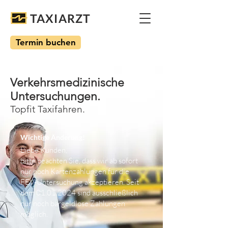
TAXIARZT
Termin buchen
Verkehrsmedizinische
Untersuchungen.
Topfit Taxifahren.
Wichtige Änderung!
Liebe Kunden,
bitte beachten Sie, dass wir ab sofort
nur noch Kartenzahlungen für die
FEV-Untersuchung akzeptieren. Seit
dem
01.01.2024
sind ausschließlich
nur noch bargeldlose Zahlungen
möglich.